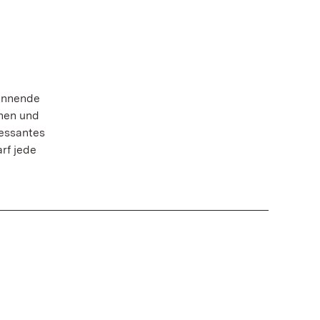
pannende
enen und
ressantes
rf jede