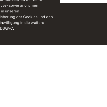
lyse- sowie anonymen
 in unseren
peicherung der Cookies und den
inwilligung in die weitere
) DSGVO.
Staatliche Schlösser un
Baden-Württemberg
Kontakt
FAQ
Impressum
Datenschutz
Gebärdensprache
Leichte Sprache
Erklärung zur Barrierefre
BITV-konform (geprüfte S