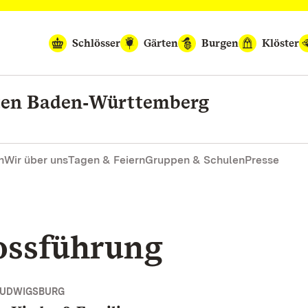
Schlösser
Gärten
Burgen
Klöster
rten Baden‑Württemberg
n
Wir über uns
Tagen & Feiern
Gruppen & Schulen
Presse
lossführung
LUDWIGSBURG