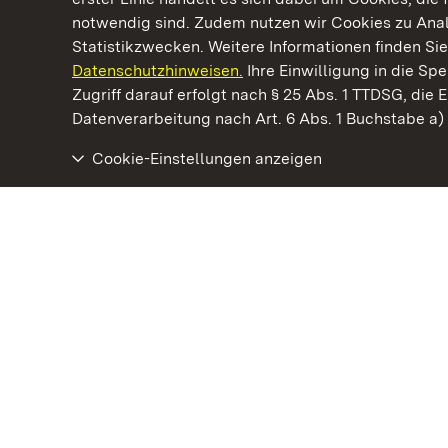
notwendig sind. Zudem nutzen wir Cookies zu Ana
Statistikzwecken. Weitere Informationen finden Sie
Datenschutzhinweisen.
Ihre Einwilligung in die S
Kommen. Staunen. Genießen.
Zugriff darauf erfolgt nach § 25 Abs. 1 TTDSG, die E
Datenverarbeitung nach Art. 6 Abs. 1 Buchstabe a
Cookie-Einstellungen anzeigen
Staatliche Schlösser und Gärten Baden‑Württemberg