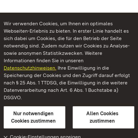
Wir verwenden Cookies, um Ihnen ein optimales
Webseiten-Erlebnis zu bieten. In erster Linie handelt es
Kommen. Staunen. Genießen.
sich dabei um Cookies, die für den Betrieb der Seite
notwendig sind. Zudem nutzen wir Cookies zu Analyse-
sowie anonymen Statistikzwecken. Weitere
Informationen finden Sie in unseren
Datenschutzhinweisen.
Ihre Einwilligung in die
Staatliche Schlösser und Gärten Baden‑Württemberg
Speicherung der Cookies und den Zugriff darauf erfolgt
nach § 25 Abs. 1 TTDSG, die Einwilligung in die weitere
Staatliche Schlösser und Gärten Baden-Württemberg
Datenverarbeitung nach Art. 6 Abs. 1 Buchstabe a)
DSGVO.
Kontakt
FAQ
Impressum
Datenschutz
Gebärdensprache
Leichte Sprache
Erklärung zur Barrierefreiheit
Nur notwendigen
Allen Cookies
BITV-konform (geprüfte Seiten)
Cookies zustimmen
zustimmen
Cookie-Einstellungen anzeigen