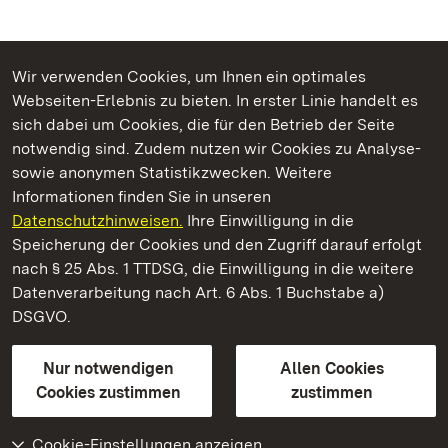
Wir verwenden Cookies, um Ihnen ein optimales
Webseiten-Erlebnis zu bieten. In erster Linie handelt es
Kommen. Staunen. Genießen.
sich dabei um Cookies, die für den Betrieb der Seite
notwendig sind. Zudem nutzen wir Cookies zu Analyse-
sowie anonymen Statistikzwecken. Weitere
Informationen finden Sie in unseren
Datenschutzhinweisen.
Ihre Einwilligung in die
Staatliche Schlösser und Gärten Baden‑Württemberg
Speicherung der Cookies und den Zugriff darauf erfolgt
nach § 25 Abs. 1 TTDSG, die Einwilligung in die weitere
Staatliche Schlösser und Gärten Baden-Württemberg
Datenverarbeitung nach Art. 6 Abs. 1 Buchstabe a)
DSGVO.
Kontakt
FAQ
Impressum
Datenschutz
Gebärdensprache
Leichte Sprache
Erklärung zur Barrierefreiheit
Nur notwendigen
Allen Cookies
BITV-konform (geprüfte Seiten)
Cookies zustimmen
zustimmen
Cookie-Einstellungen anzeigen