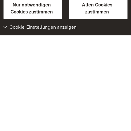
Erklärung zur Barrierefreiheit
Nur notwendigen
Allen Cookies
BITV-konform (geprüfte Seiten)
Cookies zustimmen
zustimmen
Cookie-Einstellungen anzeigen
Weiteres
Portal
Monumente
Besuchen Sie uns auf
Facebook
Besuchen Sie uns auf
Instagram
Besuchen Sie uns auf
Youtube
Lernen Sie unsere Apps
kennen
Google Play Store
App Store für iPhone