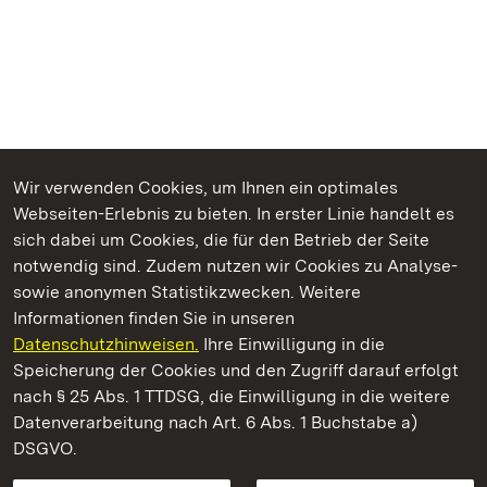
Wir verwenden Cookies, um Ihnen ein optimales
Webseiten-Erlebnis zu bieten. In erster Linie handelt es
Kommen. Staunen. Genießen.
sich dabei um Cookies, die für den Betrieb der Seite
notwendig sind. Zudem nutzen wir Cookies zu Analyse-
sowie anonymen Statistikzwecken. Weitere
Informationen finden Sie in unseren
Datenschutzhinweisen.
Ihre Einwilligung in die
Staatliche Schlösser und Gärten Baden‑Württemberg
Speicherung der Cookies und den Zugriff darauf erfolgt
nach § 25 Abs. 1 TTDSG, die Einwilligung in die weitere
Staatliche Schlösser und Gärten Baden-Württemberg
Datenverarbeitung nach Art. 6 Abs. 1 Buchstabe a)
DSGVO.
Kontakt
FAQ
Impressum
Datenschutz
Gebärdensprache
Leichte Sprache