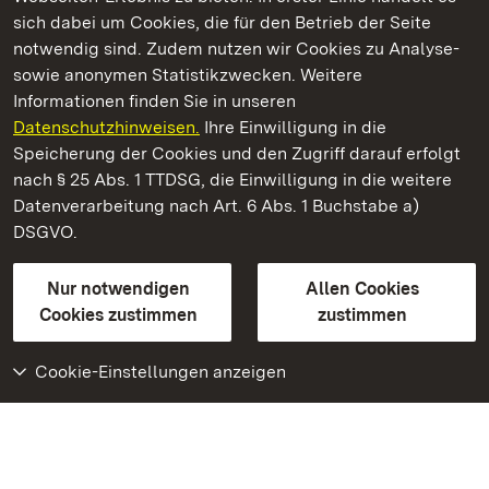
Kommen. Staunen. Genießen.
sich dabei um Cookies, die für den Betrieb der Seite
notwendig sind. Zudem nutzen wir Cookies zu Analyse-
sowie anonymen Statistikzwecken. Weitere
Informationen finden Sie in unseren
Datenschutzhinweisen.
Ihre Einwilligung in die
Staatliche Schlösser und Gärten Baden‑Württemberg
Speicherung der Cookies und den Zugriff darauf erfolgt
nach § 25 Abs. 1 TTDSG, die Einwilligung in die weitere
Staatliche Schlösser und Gärten Baden-Württemberg
Datenverarbeitung nach Art. 6 Abs. 1 Buchstabe a)
DSGVO.
Kontakt
FAQ
Impressum
Datenschutz
Gebärdensprache
Leichte Sprache
Erklärung zur Barrierefreiheit
Nur notwendigen
Allen Cookies
BITV-konform (geprüfte Seiten)
Cookies zustimmen
zustimmen
Cookie-Einstellungen anzeigen
Weiteres
Portal
Monumente
Besuchen Sie uns auf
Facebook