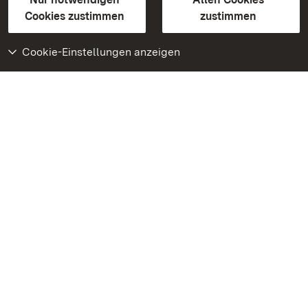
BITV-konform (geprüfte Seiten)
Cookies zustimmen
zustimmen
Cookie-Einstellungen anzeigen
Weiteres
Portal
Monumente
Besuchen Sie uns auf
Facebook
Besuchen Sie uns auf
Instagram
Besuchen Sie uns auf
Youtube
Lernen Sie unsere Apps
kennen
Google Play Store
App Store für iPhone