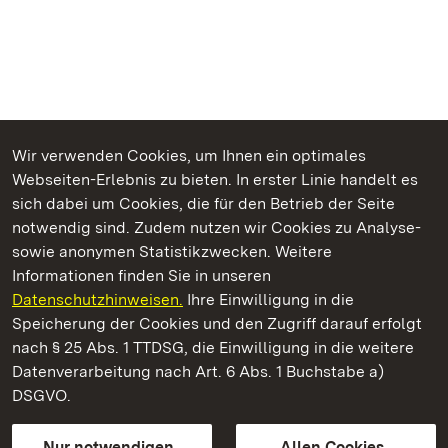
Wir verwenden Cookies, um Ihnen ein optimales
Webseiten-Erlebnis zu bieten. In erster Linie handelt es
Kommen. Staunen. Genießen.
sich dabei um Cookies, die für den Betrieb der Seite
notwendig sind. Zudem nutzen wir Cookies zu Analyse-
sowie anonymen Statistikzwecken. Weitere
Informationen finden Sie in unseren
Datenschutzhinweisen.
Ihre Einwilligung in die
Staatliche Schlösser und Gärten Baden‑Württemberg
Speicherung der Cookies und den Zugriff darauf erfolgt
nach § 25 Abs. 1 TTDSG, die Einwilligung in die weitere
Staatliche Schlösser und Gärten Baden-Württemberg
Datenverarbeitung nach Art. 6 Abs. 1 Buchstabe a)
DSGVO.
Kontakt
FAQ
Impressum
Datenschutz
Gebärdensprache
Leichte Sprache
Erklärung zur Barrierefreiheit
Nur notwendigen
Allen Cookies