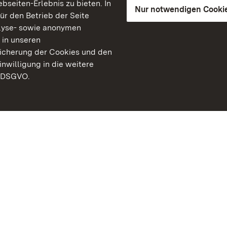
seiten-Erlebnis zu bieten. In
Nur notwendigen Cooki
für den Betrieb der Seite
lyse- sowie anonymen
 in unseren
peicherung der Cookies und den
inwilligung in die weitere
) DSGVO.
Staatliche Schlösser un
Baden-Württemberg
Kontakt
FAQ
Impressum
Datenschutz
Gebärdensprache
Leichte Sprache
Erklärung zur Barrierefre
BITV-konform (geprüfte S