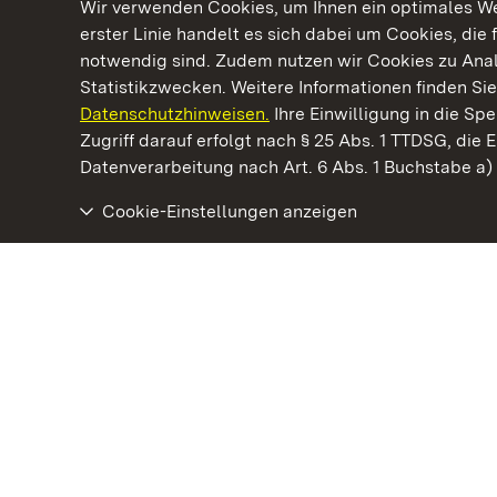
Wir verwenden Cookies, um Ihnen ein optimales Web
erster Linie handelt es sich dabei um Cookies, die 
notwendig sind. Zudem nutzen wir Cookies zu Ana
Statistikzwecken. Weitere Informationen finden Sie
Datenschutzhinweisen.
Ihre Einwilligung in die S
Kommen. Staunen. Genießen.
Zugriff darauf erfolgt nach § 25 Abs. 1 TTDSG, die E
Datenverarbeitung nach Art. 6 Abs. 1 Buchstabe a
Cookie-Einstellungen anzeigen
Staatliche Schlösser und Gärten Baden‑Württemberg