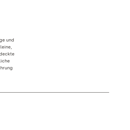
ege und
leine,
tdeckte
liche
ührung