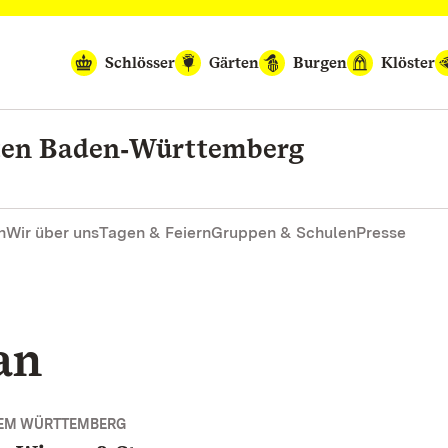
Schlösser
Gärten
Burgen
Klöster
rten Baden‑Württemberg
n
Wir über uns
Tagen & Feiern
Gruppen & Schulen
Presse
an
DEM WÜRTTEMBERG