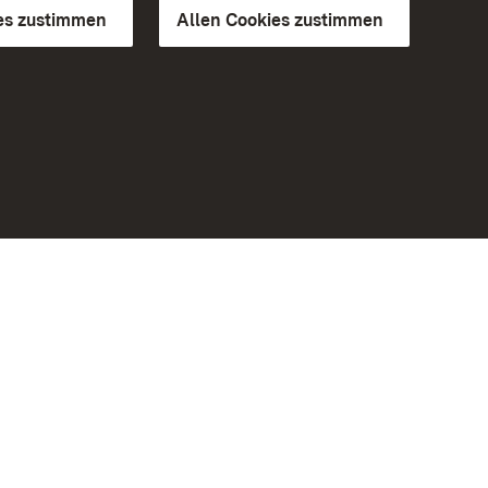
es zustimmen
Allen Cookies zustimmen
d Gärten
Weiteres
Portal
Monumente
Besuchen Sie uns auf Facebook
Besuchen Sie uns auf Instagram
Besuchen Sie uns auf Youtube
Lernen Sie unsere Apps kennen
iheit
Google Play Store
eiten)
App Store für iPhone