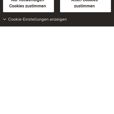
BITV-konform (geprüfte Seiten)
Cookies zustimmen
zustimmen
Cookie-Einstellungen anzeigen
Weiteres
Portal
Monumente
Besuchen Sie uns auf
Facebook
Besuchen Sie uns auf
Instagram
Besuchen Sie uns auf
Youtube
Lernen Sie unsere Apps
kennen
Google Play Store
App Store für iPhone