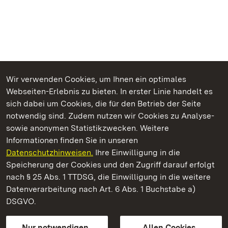
Wir verwenden Cookies, um Ihnen ein optimales
Webseiten-Erlebnis zu bieten. In erster Linie handelt es
Kommen. Staunen. Genießen.
sich dabei um Cookies, die für den Betrieb der Seite
notwendig sind. Zudem nutzen wir Cookies zu Analyse-
sowie anonymen Statistikzwecken. Weitere
Informationen finden Sie in unseren
Datenschutzhinweisen.
Ihre Einwilligung in die
Staatliche Schlösser und Gärten Baden‑Württemberg
Speicherung der Cookies und den Zugriff darauf erfolgt
nach § 25 Abs. 1 TTDSG, die Einwilligung in die weitere
Staatliche Schlösser und Gärten Baden-Württemberg
Datenverarbeitung nach Art. 6 Abs. 1 Buchstabe a)
DSGVO.
Kontakt
FAQ
Impressum
Datenschutz
Gebärdensprache
Leichte Sprache
Erklärung zur Barrierefreiheit
Nur notwendigen
Allen Cookies