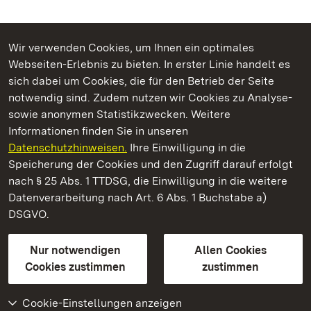
Wir verwenden Cookies, um Ihnen ein optimales
Webseiten-Erlebnis zu bieten. In erster Linie handelt es
Kommen. Staunen. Genießen.
sich dabei um Cookies, die für den Betrieb der Seite
notwendig sind. Zudem nutzen wir Cookies zu Analyse-
sowie anonymen Statistikzwecken. Weitere
Informationen finden Sie in unseren
Datenschutzhinweisen.
Ihre Einwilligung in die
Staatliche Schlösser und Gärten Baden‑Württemberg
Speicherung der Cookies und den Zugriff darauf erfolgt
nach § 25 Abs. 1 TTDSG, die Einwilligung in die weitere
Staatliche Schlösser und Gärten Baden-Württemberg
Datenverarbeitung nach Art. 6 Abs. 1 Buchstabe a)
DSGVO.
Kontakt
FAQ
Impressum
Datenschutz
Gebärdensprache
Leichte Sprache
Erklärung zur Barrierefreiheit
Nur notwendigen
Allen Cookies
BITV-konform (geprüfte Seiten)
Cookies zustimmen
zustimmen
Cookie-Einstellungen anzeigen
Weiteres