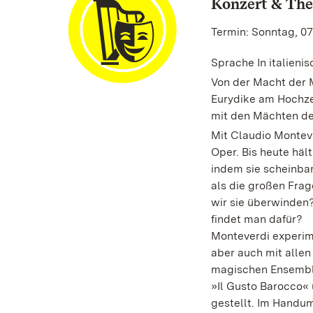
Konzert & The
Termin: Sonntag, 07
Sprache In italieni
Von der Macht der M
Eurydike am Hochzei
mit den Mächten de
Mit Claudio Monteve
Oper. Bis heute häl
indem sie scheinba
als die großen Fra
wir sie überwinden
findet man dafür?
Monteverdi experime
aber auch mit allen
magischen Ensemble
»Il Gusto Barocco« 
gestellt. Im Handu