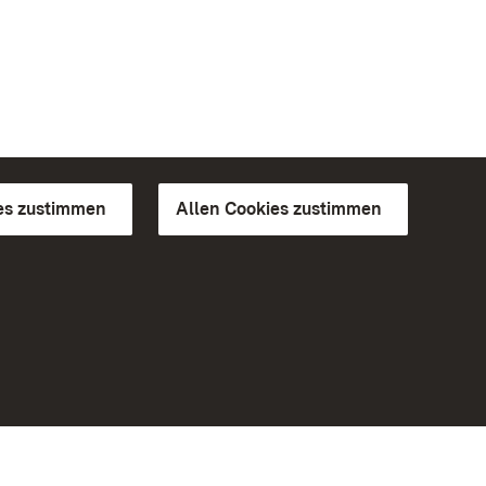
es zustimmen
Allen Cookies zustimmen
d Gärten
Weiteres
Portal
Monumente
Besuchen Sie uns auf Facebook