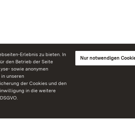
seiten-Erlebnis zu bieten. In
Nur notwendigen Cooki
für den Betrieb der Seite
lyse- sowie anonymen
 in unseren
peicherung der Cookies und den
inwilligung in die weitere
) DSGVO.
Staatliche Schlösser un
Baden-Württemberg
Kontakt
FAQ