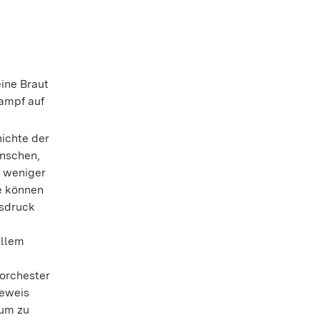
ine Braut
Kampf auf
ichte der
enschen,
s weniger
e können
usdruck
allem
korchester
Beweis
kum zu