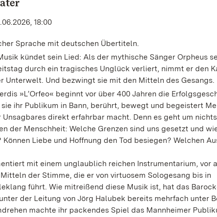
ater
.06.2026, 18:00
scher Sprache mit deutschen Übertiteln.
usik kündet sein Lied: Als der mythische Sänger Orpheus se
tstag durch ein tragisches Unglück verliert, nimmt er den 
r Unterwelt. Und bezwingt sie mit den Mitteln des Gesangs.
rdis »L’Orfeo« beginnt vor über 400 Jahren die Erfolgsgesch
t sie ihr Publikum in Bann, berührt, bewegt und begeistert M
r Unsagbares direkt erfahrbar macht. Denn es geht um nicht
gen der Menschheit: Welche Grenzen sind uns gesetzt und wi
? Können Liebe und Hoffnung den Tod besiegen? Welchen A
ntiert mit einem unglaublich reichen Instrumentarium, vor 
 Mitteln der Stimme, die er von virtuosem Sologesang bis in
klang führt. Wie mitreißend diese Musik ist, hat das Baroc
unter der Leitung von Jörg Halubek bereits mehrfach unter 
mdrehen machte ihr packendes Spiel das Mannheimer Publi