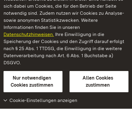
Kommen. Staunen. Genießen.
sich dabei um Cookies, die für den Betrieb der Seite
notwendig sind. Zudem nutzen wir Cookies zu Analyse-
sowie anonymen Statistikzwecken. Weitere
Informationen finden Sie in unseren
Datenschutzhinweisen.
Ihre Einwilligung in die
Staatliche Schlösser und Gärten Baden‑Württemberg
Speicherung der Cookies und den Zugriff darauf erfolgt
nach § 25 Abs. 1 TTDSG, die Einwilligung in die weitere
Staatliche Schlösser und Gärten Baden-Württemberg
Datenverarbeitung nach Art. 6 Abs. 1 Buchstabe a)
DSGVO.
Kontakt
FAQ
Impressum
Datenschutz
Gebärdensprache
Leichte Sprache
Erklärung zur Barrierefreiheit
Nur notwendigen
Allen Cookies
BITV-konform (geprüfte Seiten)
Cookies zustimmen
zustimmen
Cookie-Einstellungen anzeigen
Weiteres
Portal
Monumente
Besuchen Sie uns auf
Facebook