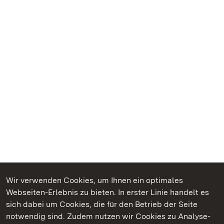
Wir verwenden Cookies, um Ihnen ein optimales
Webseiten-Erlebnis zu bieten. In erster Linie handelt es
Kommen. Staunen. Genießen.
sich dabei um Cookies, die für den Betrieb der Seite
notwendig sind. Zudem nutzen wir Cookies zu Analyse-