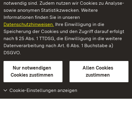
notwendig sind. Zudem nutzen wir Cookies zu Analyse-
sowie anonymen Statistikzwecken. Weitere
Informationen finden Sie in unseren
Datenschutzhinweisen.
Ihre Einwilligung in die
Staatliche Schlösser und Gärten Baden‑Württemberg
Speicherung der Cookies und den Zugriff darauf erfolgt
nach § 25 Abs. 1 TTDSG, die Einwilligung in die weitere
Staatliche Schlösser und Gärten Baden-Württemberg
Datenverarbeitung nach Art. 6 Abs. 1 Buchstabe a)
DSGVO.
Kontakt
FAQ
Impressum
Datenschutz
Gebärdensprache
Leichte Sprache
Erklärung zur Barrierefreiheit
Nur notwendigen
Allen Cookies
BITV-konform (geprüfte Seiten)
Cookies zustimmen
zustimmen
Cookie-Einstellungen anzeigen
Weiteres
Portal
Monumente
Besuchen Sie uns auf
Facebook
Besuchen Sie uns auf
Instagram