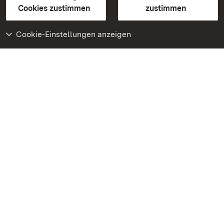
BITV-konform (geprüfte Seiten)
Cookies zustimmen
zustimmen
Cookie-Einstellungen anzeigen
Weiteres
Portal
Monumente
Besuchen Sie uns auf
Facebook
Besuchen Sie uns auf
Instagram
Besuchen Sie uns auf
Youtube
Lernen Sie unsere Apps
kennen
Google Play Store
App Store für iPhone