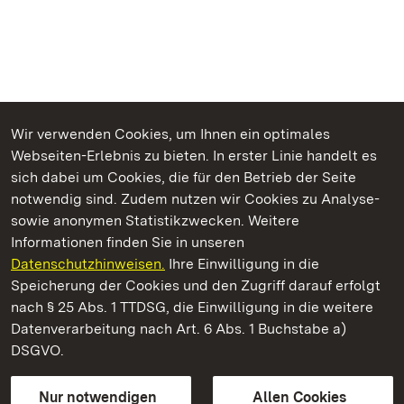
Wir verwenden Cookies, um Ihnen ein optimales
Webseiten-Erlebnis zu bieten. In erster Linie handelt es
Kommen. Staunen. Genießen.
sich dabei um Cookies, die für den Betrieb der Seite
notwendig sind. Zudem nutzen wir Cookies zu Analyse-
sowie anonymen Statistikzwecken. Weitere
Informationen finden Sie in unseren
Datenschutzhinweisen.
Ihre Einwilligung in die
Staatliche Schlösser und Gärten Baden‑Württemberg
Speicherung der Cookies und den Zugriff darauf erfolgt
nach § 25 Abs. 1 TTDSG, die Einwilligung in die weitere
Staatliche Schlösser und Gärten Baden-Württemberg
Datenverarbeitung nach Art. 6 Abs. 1 Buchstabe a)
DSGVO.
Kontakt
FAQ
Impressum
Datenschutz
Gebärdensprache
Leichte Sprache
Erklärung zur Barrierefreiheit
Nur notwendigen
Allen Cookies