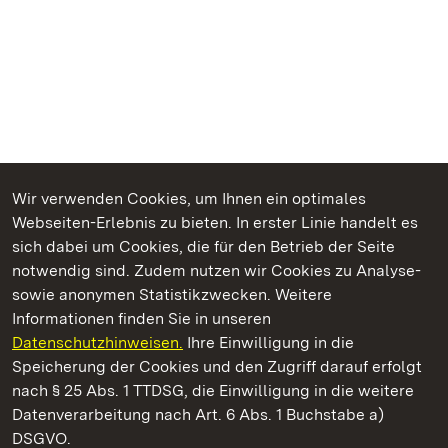
Wir verwenden Cookies, um Ihnen ein optimales
Webseiten-Erlebnis zu bieten. In erster Linie handelt es
Kommen. Staunen. Genießen.
sich dabei um Cookies, die für den Betrieb der Seite
notwendig sind. Zudem nutzen wir Cookies zu Analyse-
sowie anonymen Statistikzwecken. Weitere
Informationen finden Sie in unseren
Datenschutzhinweisen.
Ihre Einwilligung in die
Staatliche Schlösser und Gärten Baden‑Württemberg
Speicherung der Cookies und den Zugriff darauf erfolgt
nach § 25 Abs. 1 TTDSG, die Einwilligung in die weitere
Staatliche Schlösser und Gärten Baden-Württemberg
Datenverarbeitung nach Art. 6 Abs. 1 Buchstabe a)
DSGVO.
Kontakt
FAQ
Impressum
Datenschutz