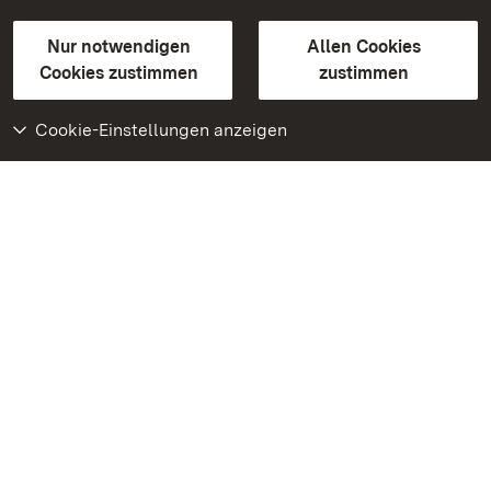
Gebärdensprache
Leichte Sprache
Erklärung zur Barrierefreiheit
Nur notwendigen
Allen Cookies
BITV-konform (geprüfte Seiten)
Cookies zustimmen
zustimmen
Cookie-Einstellungen anzeigen
Weiteres
Portal
Monumente
Besuchen Sie uns auf
Facebook
Besuchen Sie uns auf
Instagram
Besuchen Sie uns auf
Youtube
Lernen Sie unsere Apps
kennen
Google Play Store
App Store für iPhone