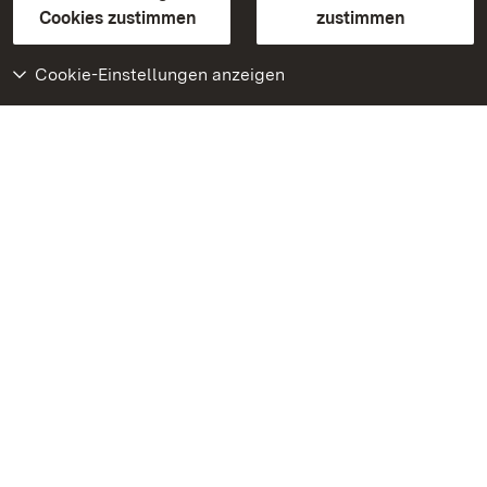
BITV-konform (geprüfte Seiten)
Cookies zustimmen
zustimmen
Cookie-Einstellungen anzeigen
Weiteres
Portal
Monumente
Besuchen Sie uns auf
Facebook
Besuchen Sie uns auf
Instagram
Besuchen Sie uns auf
Youtube
Lernen Sie unsere Apps
kennen
Google Play Store
App Store für iPhone