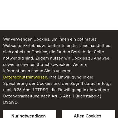
Wir verwenden Cookies, um Ihnen ein optimales
Webseiten-Erlebnis zu bieten. In erster Linie handelt es
Kommen. Staunen. Genießen.
sich dabei um Cookies, die für den Betrieb der Seite
notwendig sind. Zudem nutzen wir Cookies zu Analyse-
sowie anonymen Statistikzwecken. Weitere
Informationen finden Sie in unseren
Datenschutzhinweisen.
Ihre Einwilligung in die
Staatliche Schlösser und Gärten Baden‑Württemberg
Speicherung der Cookies und den Zugriff darauf erfolgt
nach § 25 Abs. 1 TTDSG, die Einwilligung in die weitere
Staatliche Schlösser und Gärten Baden-Württemberg
Datenverarbeitung nach Art. 6 Abs. 1 Buchstabe a)
DSGVO.
Kontakt
FAQ
Impressum
Datenschutz
Gebärdensprache
Leichte Sprache
Erklärung zur Barrierefreiheit
Nur notwendigen
Allen Cookies