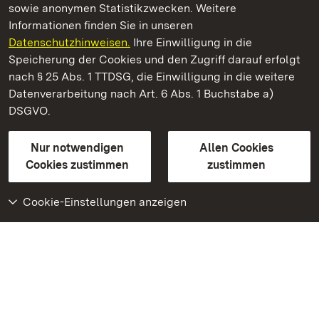
sowie anonymen Statistikzwecken. Weitere
Informationen finden Sie in unseren
Datenschutzhinweisen.
Ihre Einwilligung in die
Staatliche Schlösser und Gärten Baden‑Württemberg
Speicherung der Cookies und den Zugriff darauf erfolgt
nach § 25 Abs. 1 TTDSG, die Einwilligung in die weitere
Staatliche Schlösser und Gärten Baden-Württemberg
Datenverarbeitung nach Art. 6 Abs. 1 Buchstabe a)
DSGVO.
Kontakt
FAQ
Impressum
Datenschutz
Gebärdensprache
Leichte Sprache
Erklärung zur Barrierefreiheit
Nur notwendigen
Allen Cookies
BITV-konform (geprüfte Seiten)
Cookies zustimmen
zustimmen
Cookie-Einstellungen anzeigen
Weiteres
Portal
Monumente
Besuchen Sie uns auf
Facebook
Besuchen Sie uns auf
Instagram
Besuchen Sie uns auf