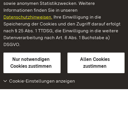
sowie anonymen Statistikzwecken. Weitere
Informationen finden Sie in unseren
Datenschutzhinweisen.
Ihre Einwilligung in die
Staatliche Schlösser und Gärten Baden‑Württemberg
Speicherung der Cookies und den Zugriff darauf erfolgt
nach § 25 Abs. 1 TTDSG, die Einwilligung in die weitere
Staatliche Schlösser und Gärten Baden-Württemberg
Datenverarbeitung nach Art. 6 Abs. 1 Buchstabe a)
DSGVO.
Kontakt
FAQ
Impressum
Datenschutz
Gebärdensprache
Leichte Sprache
Erklärung zur Barrierefreiheit
Nur notwendigen
Allen Cookies
BITV-konform (geprüfte Seiten)
Cookies zustimmen
zustimmen
Cookie-Einstellungen anzeigen
Weiteres
Portal
Monumente
Besuchen Sie uns auf
Facebook
Besuchen Sie uns auf
Instagram
Besuchen Sie uns auf