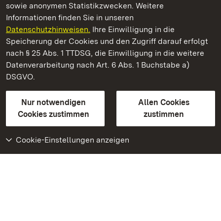
sowie anonymen Statistikzwecken. Weitere
Informationen finden Sie in unseren
Datenschutzhinweisen.
Ihre Einwilligung in die
Staatliche Schlösser und Gärten Baden‑Württemberg
Speicherung der Cookies und den Zugriff darauf erfolgt
nach § 25 Abs. 1 TTDSG, die Einwilligung in die weitere
Staatliche Schlösser und Gärten Baden-Württemberg
Datenverarbeitung nach Art. 6 Abs. 1 Buchstabe a)
DSGVO.
Kontakt
FAQ
Impressum
Datenschutz
Gebärdensprache
Leichte Sprache
Erklärung zur Barrierefreiheit
Nur notwendigen
Allen Cookies
BITV-konform (geprüfte Seiten)
Cookies zustimmen
zustimmen
Cookie-Einstellungen anzeigen
Weiteres
Portal
Monumente
Besuchen Sie uns auf
Facebook
Besuchen Sie uns auf
Instagram
Besuchen Sie uns auf