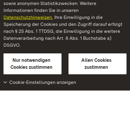
sowie anonymen Statistikzwecken. Weitere
Informationen finden Sie in unseren
Datenschutzhinweisen.
Ihre Einwilligung in die
Staatliche Schlösser und Gärten Baden‑Württemberg
Speicherung der Cookies und den Zugriff darauf erfolgt
nach § 25 Abs. 1 TTDSG, die Einwilligung in die weitere
Staatliche Schlösser und Gärten Baden-Württemberg
Datenverarbeitung nach Art. 6 Abs. 1 Buchstabe a)
DSGVO.
Kontakt
FAQ
Impressum
Datenschutz
Gebärdensprache
Leichte Sprache
Erklärung zur Barrierefreiheit
Nur notwendigen
Allen Cookies
BITV-konform (geprüfte Seiten)
Cookies zustimmen
zustimmen
Cookie-Einstellungen anzeigen
Weiteres
Portal
Monumente
Besuchen Sie uns auf
Facebook
Besuchen Sie uns auf
Instagram
Besuchen Sie uns auf