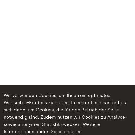
Wir verwenden Cookies, um Ihnen ein optimales
Webseiten-Erlebnis zu bieten. In erster Linie handelt es
Kommen. Staunen. Genießen.
sich dabei um Cookies, die für den Betrieb der Seite
notwendig sind. Zudem nutzen wir Cookies zu Analyse-
sowie anonymen Statistikzwecken. Weitere
Informationen finden Sie in unseren