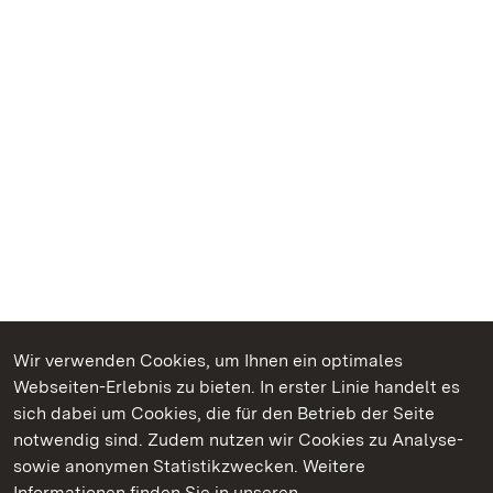
Wir verwenden Cookies, um Ihnen ein optimales
Webseiten-Erlebnis zu bieten. In erster Linie handelt es
Kommen. Staunen. Genießen.
sich dabei um Cookies, die für den Betrieb der Seite
notwendig sind. Zudem nutzen wir Cookies zu Analyse-
sowie anonymen Statistikzwecken. Weitere
Informationen finden Sie in unseren