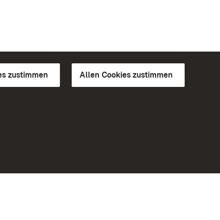
es zustimmen
Allen Cookies zustimmen
d Gärten
Weiteres
Portal
Monumente
Besuchen Sie uns auf Facebook
Besuchen Sie uns auf Instagram
Besuchen Sie uns auf Youtube