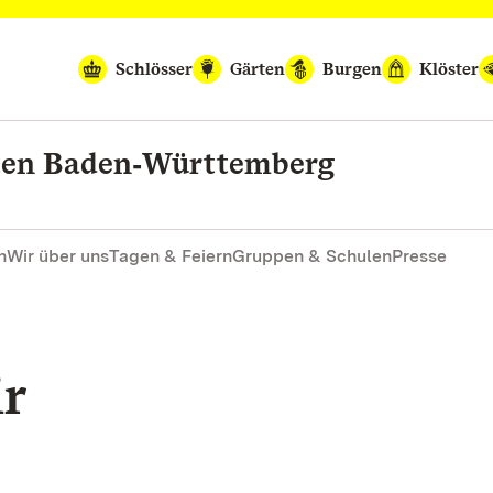
Schlösser
Gärten
Burgen
Klöster
rten Baden‑Württemberg
n
Wir über uns
Tagen & Feiern
Gruppen & Schulen
Presse
ir