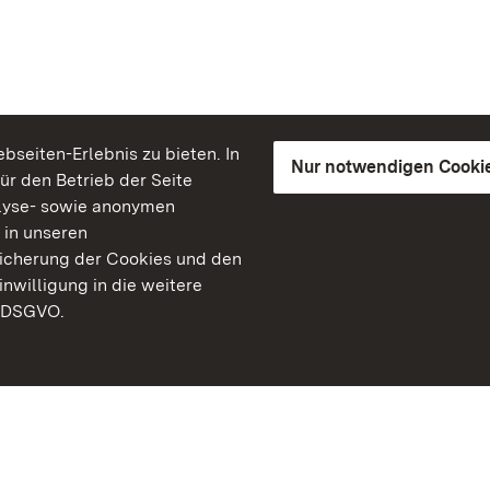
seiten-Erlebnis zu bieten. In
Nur notwendigen Cooki
für den Betrieb der Seite
lyse- sowie anonymen
 in unseren
peicherung der Cookies und den
inwilligung in die weitere
) DSGVO.
Staatliche Schlösser un
Baden-Württemberg
Kontakt
FAQ
Impressum
Datenschutz