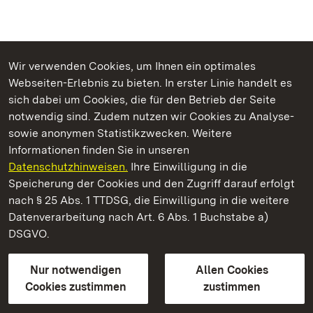
Wir verwenden Cookies, um Ihnen ein optimales
Webseiten-Erlebnis zu bieten. In erster Linie handelt es
Kommen. Staunen. Genießen.
sich dabei um Cookies, die für den Betrieb der Seite
notwendig sind. Zudem nutzen wir Cookies zu Analyse-
sowie anonymen Statistikzwecken. Weitere
Informationen finden Sie in unseren
Datenschutzhinweisen.
Ihre Einwilligung in die
Staatliche Schlösser und Gärten Baden‑Württemberg
Speicherung der Cookies und den Zugriff darauf erfolgt
nach § 25 Abs. 1 TTDSG, die Einwilligung in die weitere
Staatliche Schlösser und Gärten Baden-Württemberg
Datenverarbeitung nach Art. 6 Abs. 1 Buchstabe a)
DSGVO.
Kontakt
FAQ
Impressum
Datenschutz
Gebärdensprache
Leichte Sprache
Erklärung zur Barrierefreiheit
Nur notwendigen
Allen Cookies
BITV-konform (geprüfte Seiten)
Cookies zustimmen
zustimmen