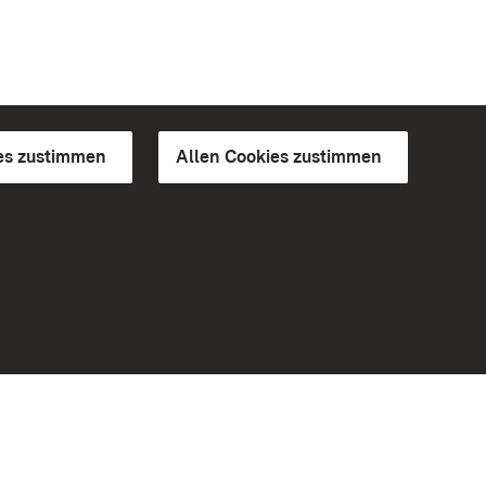
es zustimmen
Allen Cookies zustimmen
d Gärten
Weiteres
Portal
Monumente
Besuchen Sie uns auf Facebook
Besuchen Sie uns auf Instagram
Besuchen Sie uns auf Youtube