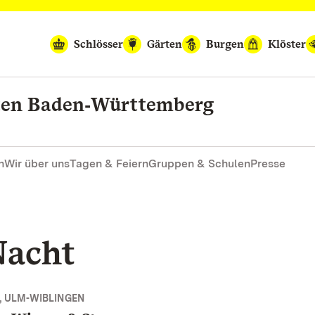
Schlösser
Gärten
Burgen
Klöster
rten Baden‑Württemberg
n
Wir über uns
Tagen & Feiern
Gruppen & Schulen
Presse
 Nacht
, ULM-WIBLINGEN