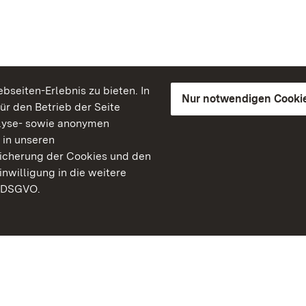
seiten-Erlebnis zu bieten. In
Nur notwendigen Cooki
für den Betrieb der Seite
lyse- sowie anonymen
 in unseren
peicherung der Cookies und den
inwilligung in die weitere
) DSGVO.
Staatliche Schlösser un
Baden-Württemberg
Kontakt
FAQ
Impressum
Datenschutz