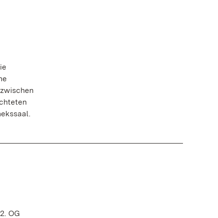
ie
he
 zwischen
uchteten
hekssaal.
 2. OG