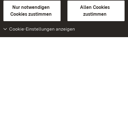
Gebärdensprache
Leichte Sprache
Erklärung zur Barrierefreiheit
Nur notwendigen
Allen Cookies
BITV-konform (geprüfte Seiten)
Cookies zustimmen
zustimmen
Cookie-Einstellungen anzeigen
Weiteres
Portal
Monumente
Besuchen Sie uns auf
Facebook
Besuchen Sie uns auf
Instagram
Besuchen Sie uns auf
Youtube
Lernen Sie unsere Apps
kennen
Google Play Store
App Store für iPhone