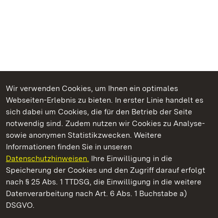
Wir verwenden Cookies, um Ihnen ein optimales
Webseiten-Erlebnis zu bieten. In erster Linie handelt es
Kommen. Staunen. Genießen.
sich dabei um Cookies, die für den Betrieb der Seite
notwendig sind. Zudem nutzen wir Cookies zu Analyse-
sowie anonymen Statistikzwecken. Weitere
Informationen finden Sie in unseren
Datenschutzhinweisen.
Ihre Einwilligung in die
Staatliche Schlösser und Gärten Baden‑Württemberg
Speicherung der Cookies und den Zugriff darauf erfolgt
nach § 25 Abs. 1 TTDSG, die Einwilligung in die weitere
Staatliche Schlösser und Gärten Baden-Württemberg
Datenverarbeitung nach Art. 6 Abs. 1 Buchstabe a)
DSGVO.
Kontakt
FAQ
Impressum
Datenschutz