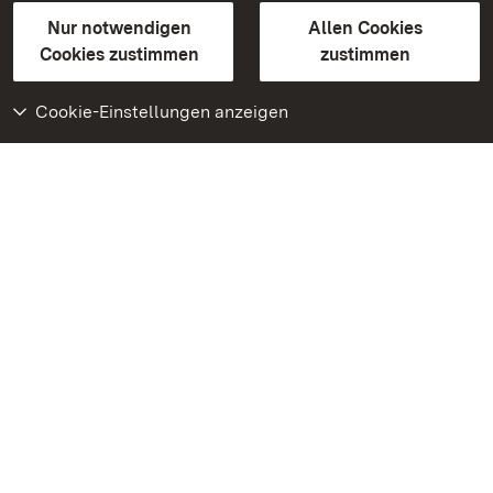
Gebärdensprache
Leichte Sprache
Erklärung zur Barrierefreiheit
Nur notwendigen
Allen Cookies
BITV-konform (geprüfte Seiten)
Cookies zustimmen
zustimmen
Cookie-Einstellungen anzeigen
Weiteres
Portal
Monumente
Besuchen Sie uns auf
Facebook
Besuchen Sie uns auf
Instagram
Besuchen Sie uns auf
Youtube
Lernen Sie unsere Apps
kennen
Google Play Store
App Store für iPhone