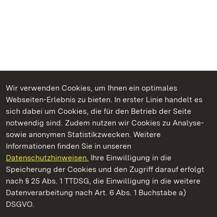
Wir verwenden Cookies, um Ihnen ein optimales
Webseiten-Erlebnis zu bieten. In erster Linie handelt es
Kommen. Staunen. Genießen.
sich dabei um Cookies, die für den Betrieb der Seite
notwendig sind. Zudem nutzen wir Cookies zu Analyse-
sowie anonymen Statistikzwecken. Weitere
Informationen finden Sie in unseren
Datenschutzhinweisen.
Ihre Einwilligung in die
Staatliche Schlösser und Gärten Baden‑Württemberg
Speicherung der Cookies und den Zugriff darauf erfolgt
nach § 25 Abs. 1 TTDSG, die Einwilligung in die weitere
Staatliche Schlösser und Gärten Baden-Württemberg
Datenverarbeitung nach Art. 6 Abs. 1 Buchstabe a)
DSGVO.
Kontakt
FAQ
Impressum
Datenschutz