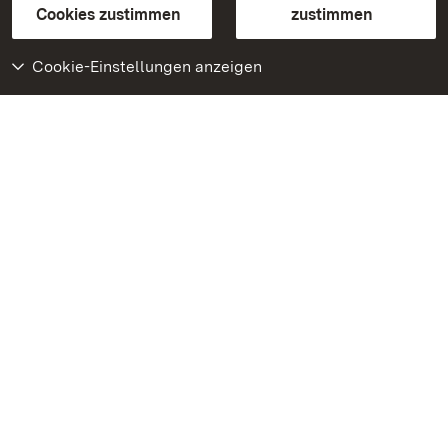
BITV-konform (geprüfte Seiten)
Cookies zustimmen
zustimmen
Cookie-Einstellungen anzeigen
Weiteres
Portal
Monumente
Besuchen Sie uns auf
Facebook
Besuchen Sie uns auf
Instagram
Besuchen Sie uns auf
Youtube
Lernen Sie unsere Apps
kennen
Google Play Store
App Store für iPhone