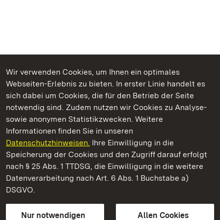
Wir verwenden Cookies, um Ihnen ein optimales
Webseiten-Erlebnis zu bieten. In erster Linie handelt es
Kommen. Staunen. Genießen.
sich dabei um Cookies, die für den Betrieb der Seite
notwendig sind. Zudem nutzen wir Cookies zu Analyse-
sowie anonymen Statistikzwecken. Weitere
Informationen finden Sie in unseren
Datenschutzhinweisen.
Ihre Einwilligung in die
Staatliche Schlösser und Gärten Baden‑Württemberg
Speicherung der Cookies und den Zugriff darauf erfolgt
nach § 25 Abs. 1 TTDSG, die Einwilligung in die weitere
Staatliche Schlösser und Gärten Baden-Württemberg
Datenverarbeitung nach Art. 6 Abs. 1 Buchstabe a)
DSGVO.
Kontakt
FAQ
Impressum
Datenschutz
Gebärdensprache
Leichte Sprache
Erklärung zur Barrierefreiheit
Nur notwendigen
Allen Cookies