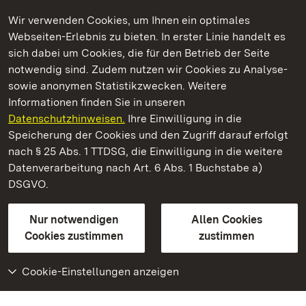
Wir verwenden Cookies, um Ihnen ein optimales
Webseiten-Erlebnis zu bieten. In erster Linie handelt es
Kommen. Staunen. Genießen.
sich dabei um Cookies, die für den Betrieb der Seite
notwendig sind. Zudem nutzen wir Cookies zu Analyse-
sowie anonymen Statistikzwecken. Weitere
Informationen finden Sie in unseren
Datenschutzhinweisen.
Ihre Einwilligung in die
Staatliche Schlösser und Gärten Baden‑Württemberg
Speicherung der Cookies und den Zugriff darauf erfolgt
nach § 25 Abs. 1 TTDSG, die Einwilligung in die weitere
Staatliche Schlösser und Gärten Baden-Württemberg
Datenverarbeitung nach Art. 6 Abs. 1 Buchstabe a)
DSGVO.
Kontakt
FAQ
Impressum
Datenschutz
Gebärdensprache
Leichte Sprache
Erklärung zur Barrierefreiheit
Nur notwendigen
Allen Cookies
BITV-konform (geprüfte Seiten)
Cookies zustimmen
zustimmen
Cookie-Einstellungen anzeigen
Weiteres
Portal
Monumente