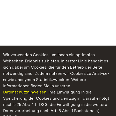
Wir verwenden Cookies, um Ihnen ein optimales
Webseiten-Erlebnis zu bieten. In erster Linie handelt es
Kommen. Staunen. Genießen.
sich dabei um Cookies, die für den Betrieb der Seite
notwendig sind. Zudem nutzen wir Cookies zu Analyse-
sowie anonymen Statistikzwecken. Weitere
Informationen finden Sie in unseren
Datenschutzhinweisen.
Ihre Einwilligung in die
Staatliche Schlösser und Gärten Baden‑Württemberg
Speicherung der Cookies und den Zugriff darauf erfolgt
nach § 25 Abs. 1 TTDSG, die Einwilligung in die weitere
Staatliche Schlösser und Gärten Baden-Württemberg
Datenverarbeitung nach Art. 6 Abs. 1 Buchstabe a)