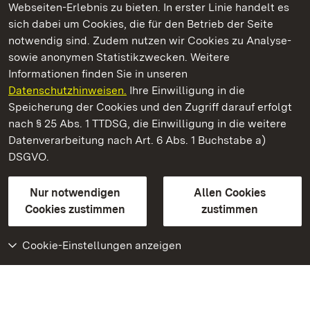
Webseiten-Erlebnis zu bieten. In erster Linie handelt es
Kommen. Staunen. Genießen.
sich dabei um Cookies, die für den Betrieb der Seite
notwendig sind. Zudem nutzen wir Cookies zu Analyse-
sowie anonymen Statistikzwecken. Weitere
Informationen finden Sie in unseren
Datenschutzhinweisen.
Ihre Einwilligung in die
Staatliche Schlösser und Gärten Baden‑Württemberg
Speicherung der Cookies und den Zugriff darauf erfolgt
nach § 25 Abs. 1 TTDSG, die Einwilligung in die weitere
Staatliche Schlösser und Gärten Baden-Württemberg
Datenverarbeitung nach Art. 6 Abs. 1 Buchstabe a)
DSGVO.
Kontakt
FAQ
Impressum
Datenschutz
Gebärdensprache
Leichte Sprache
Erklärung zur Barrierefreiheit
Nur notwendigen
Allen Cookies
BITV-konform (geprüfte Seiten)
Cookies zustimmen
zustimmen
Cookie-Einstellungen anzeigen
Weiteres
Portal
Monumente
Besuchen Sie uns auf
Facebook