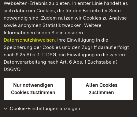
Webseiten-Erlebnis zu bieten. In erster Linie handelt es
Kommen. Staunen. Genießen.
sich dabei um Cookies, die für den Betrieb der Seite
notwendig sind. Zudem nutzen wir Cookies zu Analyse-
sowie anonymen Statistikzwecken. Weitere
Informationen finden Sie in unseren
Datenschutzhinweisen.
Ihre Einwilligung in die
Staatliche Schlösser und Gärten Baden‑Württemberg
Speicherung der Cookies und den Zugriff darauf erfolgt
nach § 25 Abs. 1 TTDSG, die Einwilligung in die weitere
Staatliche Schlösser und Gärten Baden-Württemberg
Datenverarbeitung nach Art. 6 Abs. 1 Buchstabe a)
DSGVO.
Kontakt
FAQ
Impressum
Datenschutz
Gebärdensprache
Leichte Sprache
Erklärung zur Barrierefreiheit
Nur notwendigen
Allen Cookies
BITV-konform (geprüfte Seiten)
Cookies zustimmen
zustimmen
Cookie-Einstellungen anzeigen
Weiteres
Portal
Monumente
Besuchen Sie uns auf
Facebook