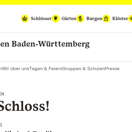
Schlösser
Gärten
Burgen
Klöster
rten Baden‑Württemberg
n
Wir über uns
Tagen & Feiern
Gruppen & Schulen
Presse
EN
Schloss!
G