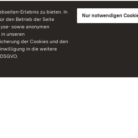
seiten-Erlebnis zu bieten. In
Nur notwendigen Cooki
für den Betrieb der Seite
lyse- sowie anonymen
 in unseren
peicherung der Cookies und den
inwilligung in die weitere
) DSGVO.
Staatliche Schlösser un
Baden-Württemberg
Kontakt
FAQ
Impressum
Datenschutz
Gebärdensprache
Leichte Sprache
Erklärung zur Barrierefre
BITV-konform (geprüfte S