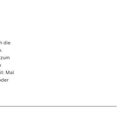
h die
.
g zum
m
t: Mal
oder