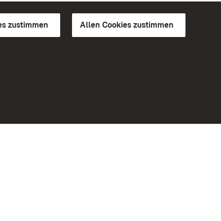
es zustimmen
Allen Cookies zustimmen
d Gärten
Weiteres
Portal
Monumente
Besuchen Sie uns auf Facebook
Besuchen Sie uns auf Instagram
Besuchen Sie uns auf Youtube
Lernen Sie unsere Apps kennen
iheit
Google Play Store
eiten)
App Store für iPhone