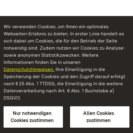
Wir verwenden Cookies, um Ihnen ein optimales
Webseiten-Erlebnis zu bieten. In erster Linie handelt es
Kommen. Staunen. Genießen.
sich dabei um Cookies, die für den Betrieb der Seite
notwendig sind. Zudem nutzen wir Cookies zu Analyse-
sowie anonymen Statistikzwecken. Weitere
Informationen finden Sie in unseren
Datenschutzhinweisen.
Ihre Einwilligung in die
Staatliche Schlösser und Gärten Baden‑Württemberg
Speicherung der Cookies und den Zugriff darauf erfolgt
nach § 25 Abs. 1 TTDSG, die Einwilligung in die weitere
Staatliche Schlösser und Gärten Baden-Württemberg
Datenverarbeitung nach Art. 6 Abs. 1 Buchstabe a)
DSGVO.
Kontakt
FAQ
Impressum
Datenschutz
Gebärdensprache
Leichte Sprache
Erklärung zur Barrierefreiheit
Nur notwendigen
Allen Cookies
BITV-konform (geprüfte Seiten)
Cookies zustimmen
zustimmen