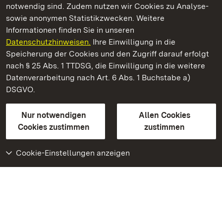
notwendig sind. Zudem nutzen wir Cookies zu Analyse-
sowie anonymen Statistikzwecken. Weitere
Informationen finden Sie in unseren
Datenschutzhinweisen.
Ihre Einwilligung in die
Staatliche Schlösser und Gärten Baden‑Württemberg
Speicherung der Cookies und den Zugriff darauf erfolgt
nach § 25 Abs. 1 TTDSG, die Einwilligung in die weitere
Staatliche Schlösser und Gärten Baden-Württemberg
Datenverarbeitung nach Art. 6 Abs. 1 Buchstabe a)
DSGVO.
Kontakt
FAQ
Impressum
Datenschutz
Gebärdensprache
Leichte Sprache
Erklärung zur Barrierefreiheit
Nur notwendigen
Allen Cookies
BITV-konform (geprüfte Seiten)
Cookies zustimmen
zustimmen
Cookie-Einstellungen anzeigen
Weiteres
Portal
Monumente
Besuchen Sie uns auf
Facebook
Besuchen Sie uns auf
Instagram