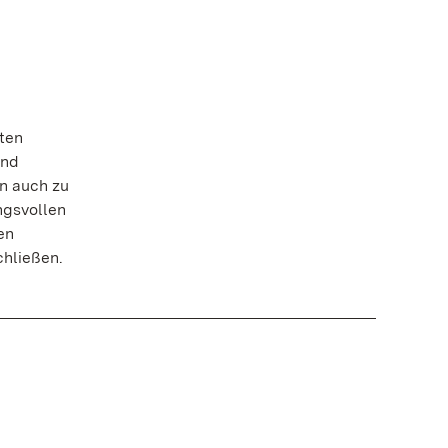
ten
und
rn auch zu
ngsvollen
en
hließen.