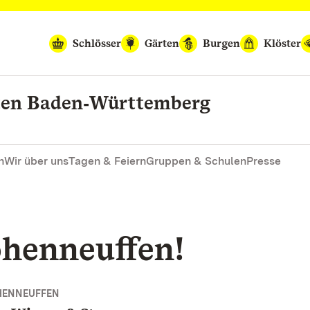
Schlösser
Gärten
Burgen
Klöster
rten Baden‑Württemberg
n
Wir über uns
Tagen & Feiern
Gruppen & Schulen
Presse
henneuffen!
HENNEUFFEN