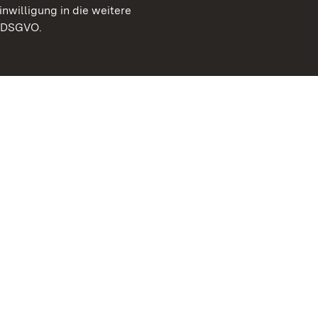
inwilligung in die weitere
) DSGVO.
Staatliche Schlösser un
Baden-Württemberg
Kontakt
FAQ
Impressum
Datenschutz
Gebärdensprache
Leichte Sprache
Erklärung zur Barrierefre
BITV-konform (geprüfte S