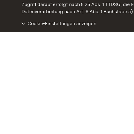
Kommen. Staunen. Genießen.
Zugriff darauf erfolgt nach § 25 Abs. 1 TTDSG, die E
Datenverarbeitung nach Art. 6 Abs. 1 Buchstabe a
Cookie-Einstellungen anzeigen
Staatliche Schlösser und Gärten Baden‑Württemberg