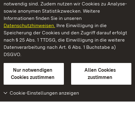
notwendig sind. Zudem nutzen wir Cookies zu Analyse-
sowie anonymen Statistikzwecken. Weitere
Informationen finden Sie in unseren
Datenschutzhinweisen.
Ihre Einwilligung in die
Staatliche Schlösser und Gärten Baden‑Württemberg
Speicherung der Cookies und den Zugriff darauf erfolgt
nach § 25 Abs. 1 TTDSG, die Einwilligung in die weitere
Staatliche Schlösser und Gärten Baden-Württemberg
Datenverarbeitung nach Art. 6 Abs. 1 Buchstabe a)
DSGVO.
Kontakt
FAQ
Impressum
Datenschutz
Gebärdensprache
Leichte Sprache
Erklärung zur Barrierefreiheit
Nur notwendigen
Allen Cookies
BITV-konform (geprüfte Seiten)
Cookies zustimmen
zustimmen
Cookie-Einstellungen anzeigen
Weiteres
Portal
Monumente
Besuchen Sie uns auf
Facebook
Besuchen Sie uns auf
Instagram