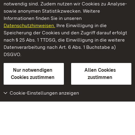
notwendig sind. Zudem nutzen wir Cookies zu Analyse-
sowie anonymen Statistikzwecken. Weitere
Informationen finden Sie in unseren
Datenschutzhinweisen.
Ihre Einwilligung in die
Staatliche Schlösser und Gärten Baden‑Württemberg
Speicherung der Cookies und den Zugriff darauf erfolgt
nach § 25 Abs. 1 TTDSG, die Einwilligung in die weitere
Staatliche Schlösser und Gärten Baden-Württemberg
Datenverarbeitung nach Art. 6 Abs. 1 Buchstabe a)
DSGVO.
Kontakt
FAQ
Impressum
Datenschutz
Gebärdensprache
Leichte Sprache
Erklärung zur Barrierefreiheit
Nur notwendigen
Allen Cookies
BITV-konform (geprüfte Seiten)
Cookies zustimmen
zustimmen
Cookie-Einstellungen anzeigen
Weiteres
Portal
Monumente
Besuchen Sie uns auf
Facebook
Besuchen Sie uns auf
Instagram