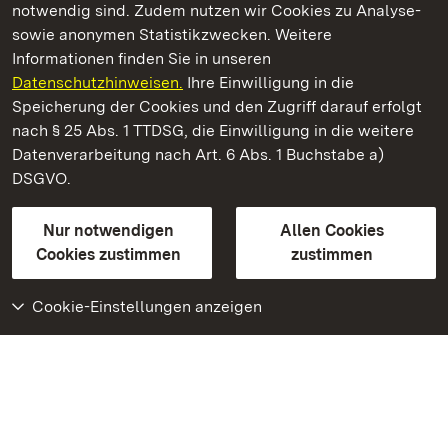
notwendig sind. Zudem nutzen wir Cookies zu Analyse-
sowie anonymen Statistikzwecken. Weitere
Informationen finden Sie in unseren
Datenschutzhinweisen.
Ihre Einwilligung in die
Staatliche Schlösser und Gärten Baden‑Württemberg
Speicherung der Cookies und den Zugriff darauf erfolgt
nach § 25 Abs. 1 TTDSG, die Einwilligung in die weitere
Staatliche Schlösser und Gärten Baden-Württemberg
Datenverarbeitung nach Art. 6 Abs. 1 Buchstabe a)
DSGVO.
Kontakt
FAQ
Impressum
Datenschutz
Gebärdensprache
Leichte Sprache
Erklärung zur Barrierefreiheit
Nur notwendigen
Allen Cookies
BITV-konform (geprüfte Seiten)
Cookies zustimmen
zustimmen
Cookie-Einstellungen anzeigen
Weiteres
Portal
Monumente
Besuchen Sie uns auf
Facebook
Besuchen Sie uns auf
Instagram