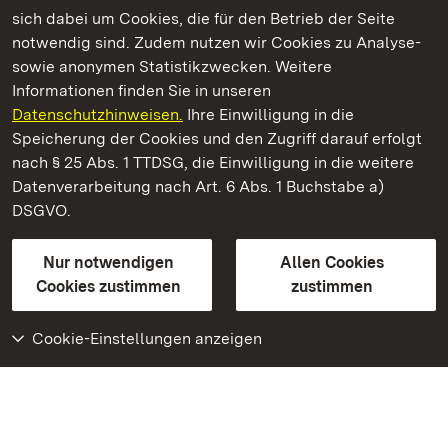
Kommen. Staunen. Genießen.
sich dabei um Cookies, die für den Betrieb der Seite
notwendig sind. Zudem nutzen wir Cookies zu Analyse-
sowie anonymen Statistikzwecken. Weitere
Informationen finden Sie in unseren
Datenschutzhinweisen.
Ihre Einwilligung in die
Staatliche Schlösser und Gärten Baden‑Württemberg
Speicherung der Cookies und den Zugriff darauf erfolgt
nach § 25 Abs. 1 TTDSG, die Einwilligung in die weitere
Staatliche Schlösser und Gärten Baden-Württemberg
Datenverarbeitung nach Art. 6 Abs. 1 Buchstabe a)
DSGVO.
Kontakt
FAQ
Impressum
Datenschutz
Gebärdensprache
Leichte Sprache
Erklärung zur Barrierefreiheit
Nur notwendigen
Allen Cookies
BITV-konform (geprüfte Seiten)
Cookies zustimmen
zustimmen
Cookie-Einstellungen anzeigen
Weiteres
Portal
Monumente
Besuchen Sie uns auf
Facebook