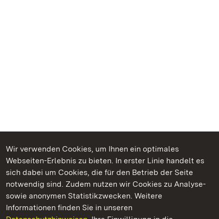
Wir verwenden Cookies, um Ihnen ein optimales
Webseiten-Erlebnis zu bieten. In erster Linie handelt es
Kommen. Staunen. Genießen.
sich dabei um Cookies, die für den Betrieb der Seite
notwendig sind. Zudem nutzen wir Cookies zu Analyse-
sowie anonymen Statistikzwecken. Weitere
Informationen finden Sie in unseren