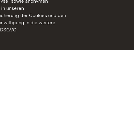
lyse- sowie anonymen
 in unseren
peicherung der Cookies und den
inwilligung in die weitere
) DSGVO.
Staatliche Schlösser un
Baden-Württemberg
Kontakt
FAQ
Impressum
Datenschutz
Gebärdensprache
Leichte Sprache
Erklärung zur Barrierefre
BITV-konform (geprüfte S