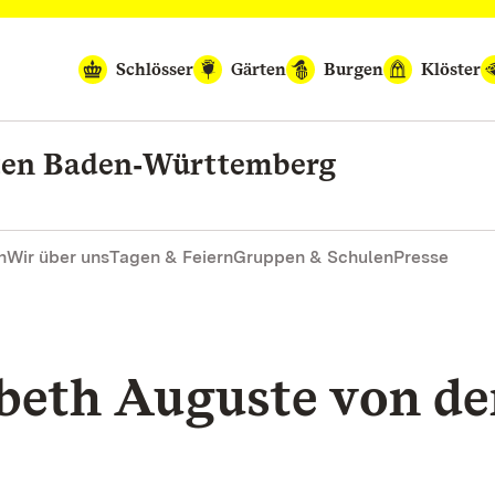
Schlösser
Gärten
Burgen
Klöster
rten Baden‑Württemberg
n
Wir über uns
Tagen & Feiern
Gruppen & Schulen
Presse
beth Auguste von de