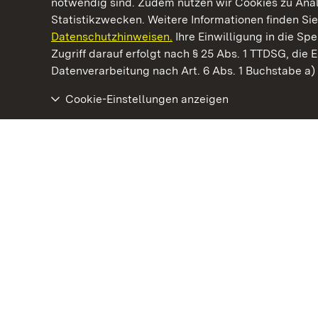
notwendig sind. Zudem nutzen wir Cookies zu Ana
Statistikzwecken. Weitere Informationen finden Sie
Datenschutzhinweisen.
Ihre Einwilligung in die S
Kommen. Staunen. Genießen.
Zugriff darauf erfolgt nach § 25 Abs. 1 TTDSG, die E
Datenverarbeitung nach Art. 6 Abs. 1 Buchstabe a
Cookie-Einstellungen anzeigen
Staatliche Schlösser und Gärten Baden‑Württemberg