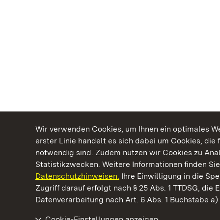
Wir verwenden Cookies, um Ihnen ein optimales Web
erster Linie handelt es sich dabei um Cookies, die 
notwendig sind. Zudem nutzen wir Cookies zu Ana
Statistikzwecken. Weitere Informationen finden Sie
Datenschutzhinweisen.
Ihre Einwilligung in die S
Kommen. Staunen. Genießen.
Zugriff darauf erfolgt nach § 25 Abs. 1 TTDSG, die E
Datenverarbeitung nach Art. 6 Abs. 1 Buchstabe a
Cookie-Einstellungen anzeigen