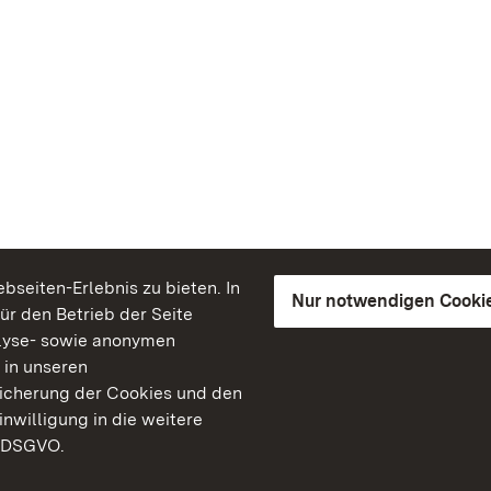
seiten-Erlebnis zu bieten. In
Nur notwendigen Cooki
für den Betrieb der Seite
lyse- sowie anonymen
 in unseren
peicherung der Cookies und den
inwilligung in die weitere
) DSGVO.
Staatliche Schlösser un