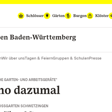
Schlösser
Gärten
Burgen
Klöster
rten Baden‑Württemberg
n
Wir über uns
Tagen & Feiern
Gruppen & Schulen
Presse
E GARTEN- UND ARBEITSGERÄTE"
no dazumal
OSSGARTEN SCHWETZINGEN