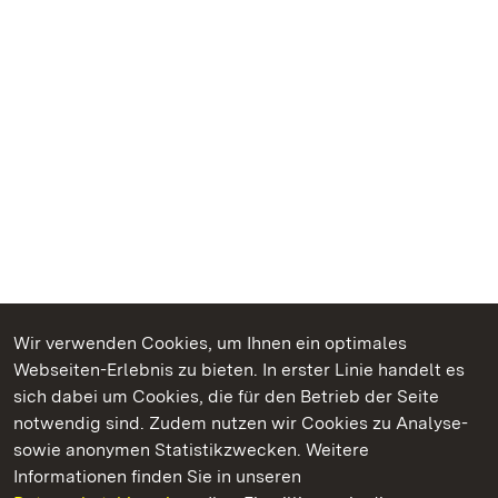
Wir verwenden Cookies, um Ihnen ein optimales
Webseiten-Erlebnis zu bieten. In erster Linie handelt es
Kommen. Staunen. Genießen.
sich dabei um Cookies, die für den Betrieb der Seite
notwendig sind. Zudem nutzen wir Cookies zu Analyse-
sowie anonymen Statistikzwecken. Weitere
Informationen finden Sie in unseren