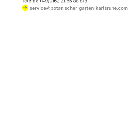
Telefax +49(0)62 21.65 88 818
service@botanischer-garten-karlsruhe.com