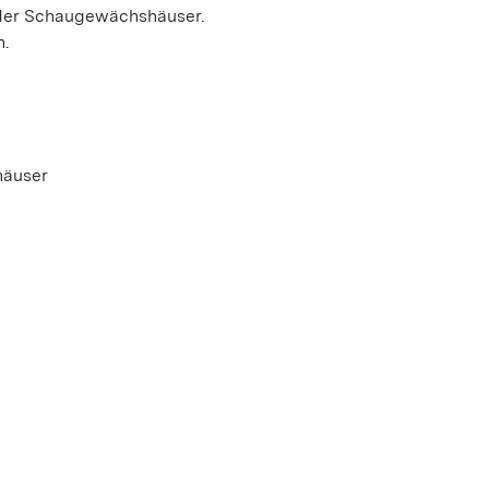
der Schaugewächshäuser.
h.
häuser