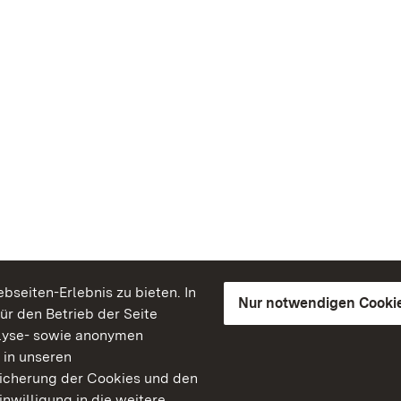
seiten-Erlebnis zu bieten. In
Nur notwendigen Cooki
für den Betrieb der Seite
lyse- sowie anonymen
 in unseren
peicherung der Cookies und den
inwilligung in die weitere