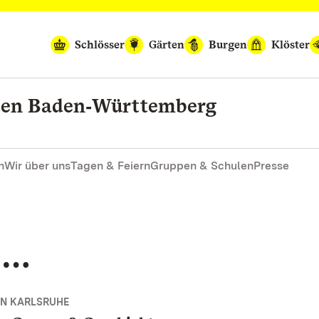
Schlösser
Gärten
Burgen
Klöster
rten Baden‑Württemberg
n
Wir über uns
Tagen & Feiern
Gruppen & Schulen
Presse
e…
EN KARLSRUHE