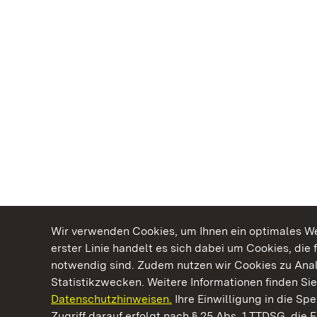
Wir verwenden Cookies, um Ihnen ein optimales Web
erster Linie handelt es sich dabei um Cookies, die 
notwendig sind. Zudem nutzen wir Cookies zu Ana
Statistikzwecken. Weitere Informationen finden Sie
Datenschutzhinweisen.
Ihre Einwilligung in die S
Kommen. Staunen. Genießen.
Zugriff darauf erfolgt nach § 25 Abs. 1 TTDSG, die E