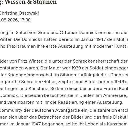
: Wissen & Staunen
Christina Ossowski
.08.2026, 17:30
lung im Salon von Greta und Ottomar Domnick erinnert in di
Winter. Die Domnicks hatten bereits im Januar 1947 den Mut, i
nd Praxisräumen ihre erste Ausstellung mit moderner Kunst 
lder von Fritz Winter, die unter der Schreckensherrschaft der
n entstanden waren. Der Maler war 1939 als Soldat eingezog
der Kriegsgefangenschaft in Sibirien zurückgekehrt. Doch se
rgarethe Schreiber-Rüffer, zeigte seine Bilder bereits 1946 i
berlingen und Konstanz. So kam diese besondere Frau in Kont
Domnick. Die beiden besuchten sie in Dießen am Ammersee,
und vereinbarten mit ihr die Realisierung einer Ausstellung.
Community der deutschen Avantgarde ein, die zahlreich ersc
n sich über das Betrachten der Bilder und das freie Diskuti
mar im Januar 1947 begannen, sollte ihr Leben als Kunstsa