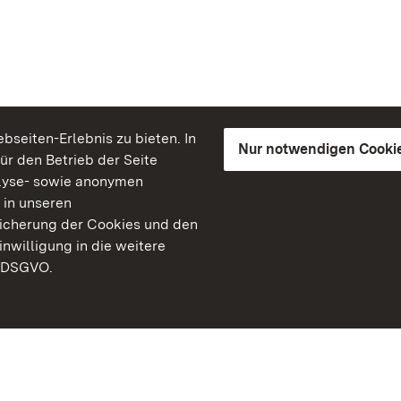
seiten-Erlebnis zu bieten. In
Nur notwendigen Cooki
für den Betrieb der Seite
lyse- sowie anonymen
 in unseren
peicherung der Cookies und den
inwilligung in die weitere
) DSGVO.
Staatliche Schlösser un
Baden-Württemberg
Kontakt
FAQ
Impressum
Datenschutz