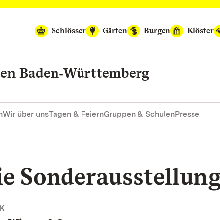
Schlösser
Gärten
Burgen
Klöster
rten Baden‑Württemberg
n
Wir über uns
Tagen & Feiern
Gruppen & Schulen
Presse
ie Sonderausstellun
K