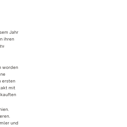
esem Jahr
n ihren
zu
en worden
ine
n ersten
akt mit
 kauften
hien.
eren.
mmler und