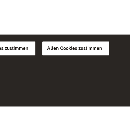
es zustimmen
Allen Cookies zustimmen
d Gärten
Weiteres
Portal
Monumente
Besuchen Sie uns auf Facebook
Besuchen Sie uns auf Instagram