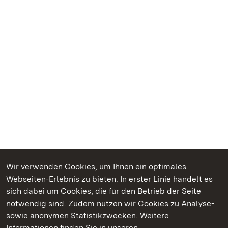
Wir verwenden Cookies, um Ihnen ein optimales
Webseiten-Erlebnis zu bieten. In erster Linie handelt es
Kommen. Staunen. Genießen.
sich dabei um Cookies, die für den Betrieb der Seite
notwendig sind. Zudem nutzen wir Cookies zu Analyse-
sowie anonymen Statistikzwecken. Weitere
Informationen finden Sie in unseren