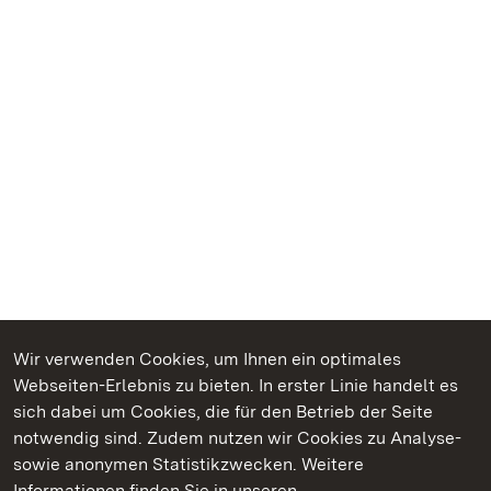
Wir verwenden Cookies, um Ihnen ein optimales
Webseiten-Erlebnis zu bieten. In erster Linie handelt es
Kommen. Staunen. Genießen.
sich dabei um Cookies, die für den Betrieb der Seite
notwendig sind. Zudem nutzen wir Cookies zu Analyse-
sowie anonymen Statistikzwecken. Weitere
Informationen finden Sie in unseren