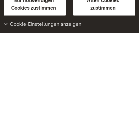
Erklärung zur Barrierefreiheit
Nur notwendigen
Allen Cookies
BITV-konform (geprüfte Seiten)
Cookies zustimmen
zustimmen
Cookie-Einstellungen anzeigen
Weiteres
Portal
Monumente
Besuchen Sie uns auf
Facebook
Besuchen Sie uns auf
Instagram
Besuchen Sie uns auf
Youtube
Lernen Sie unsere Apps
kennen
Google Play Store
App Store für iPhone