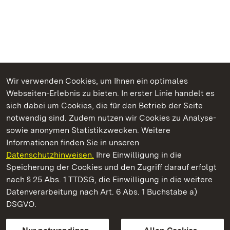
Wir verwenden Cookies, um Ihnen ein optimales
Webseiten-Erlebnis zu bieten. In erster Linie handelt es
Kommen. Staunen. Genießen.
sich dabei um Cookies, die für den Betrieb der Seite
notwendig sind. Zudem nutzen wir Cookies zu Analyse-
sowie anonymen Statistikzwecken. Weitere
Informationen finden Sie in unseren
Datenschutzhinweisen.
Ihre Einwilligung in die
Staatliche Schlösser und Gärten Baden‑Württemberg
Speicherung der Cookies und den Zugriff darauf erfolgt
nach § 25 Abs. 1 TTDSG, die Einwilligung in die weitere
Staatliche Schlösser und Gärten Baden-Württemberg
Datenverarbeitung nach Art. 6 Abs. 1 Buchstabe a)
DSGVO.
Kontakt
FAQ
Impressum
Datenschutz
Gebärdensprache
Leichte Sprache