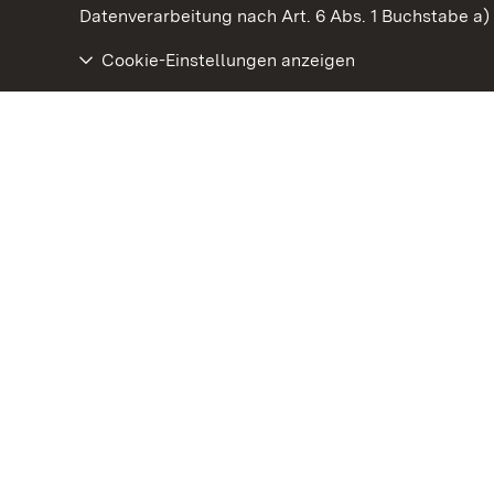
Datenverarbeitung nach Art. 6 Abs. 1 Buchstabe a
Cookie-Einstellungen anzeigen
Staatliche Schlösser und Gärten Baden‑Württemberg