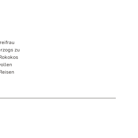
reifrau
erzogs zu
 Rokokos
vollen
Reisen