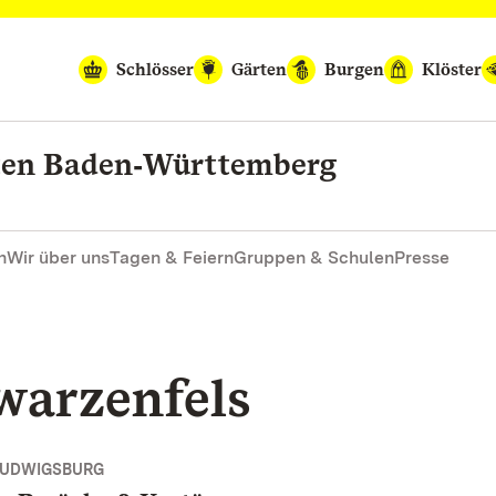
Schlösser
Gärten
Burgen
Klöster
rten Baden‑Württemberg
n
Wir über uns
Tagen & Feiern
Gruppen & Schulen
Presse
warzenfels
LUDWIGSBURG