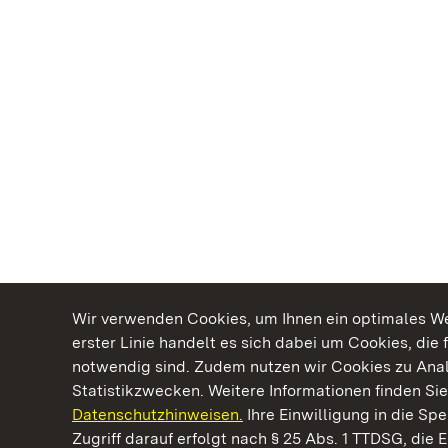
Wir verwenden Cookies, um Ihnen ein optimales Web
erster Linie handelt es sich dabei um Cookies, die 
notwendig sind. Zudem nutzen wir Cookies zu Ana
Statistikzwecken. Weitere Informationen finden Sie
Datenschutzhinweisen.
Ihre Einwilligung in die S
Kommen. Staunen. Genießen.
Zugriff darauf erfolgt nach § 25 Abs. 1 TTDSG, die E